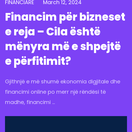
FINANCIARE
March 12, 2024
F
Financim për bizneset
e reja – Cila është
mënyra më e shpejtë
e përfitimit?
Gjithnjë e më shumë ekonomia digjitale dhe
N
financimi online po merr një rëndësi të
q
madhe, financimi ...
m