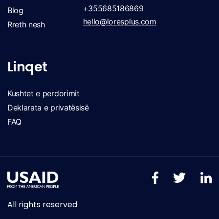
+355685186869
Blog
hello@loresplus.com
Rreth nesh
Linqet
Kushtet e perdorimit
Deklarata e privatësisë
FAQ
All rights reserved