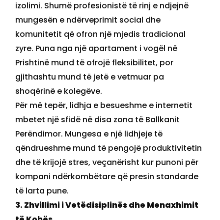
izolimi. Shumë profesionistë të rinj e ndjejnë
mungesën e ndërveprimit social dhe
komunitetit që ofron një mjedis tradicional
zyre. Puna nga një apartament i vogël në
Prishtinë mund të ofrojë fleksibilitet, por
gjithashtu mund të jetë e vetmuar pa
shoqërinë e kolegëve.
Për më tepër, lidhja e besueshme e internetit
mbetet një sfidë në disa zona të Ballkanit
Perëndimor. Mungesa e një lidhjeje të
qëndrueshme mund të pengojë produktivitetin
dhe të krijojë stres, veçanërisht kur punoni për
kompani ndërkombëtare që presin standarde
të larta pune.
3. Zhvillimi i Vetëdisiplinës dhe Menaxhimit
të Kohës