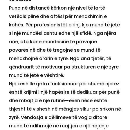
Puna në distancë kërkon një nivel të lartë
vetëdisipline dhe aftësi për menaxhimin e
kohës. Për profesionistët e rinj, kjo mund të jetë
si një mundësi ashtu edhe një sfidë. Nga njëra
anë, ata kanë mundësinë të provojnë
pavarësinë dhe të tregojnë se mund të
menaxhojnë orarin e tyre. Nga ana tjetër, të
qëndruarit të motivuar pa strukturën e një zyre
mund të jetë e vështirë.
Një këshillë që ka funksionuar për shumë njerëz
është krijimi i një hapësire të dedikuar për punë
dhe mbajtja e një rutine—even nëse është
thjesht të vishesh në mëngjes sikur po shkon në
zyrë. Vendosja e qëllimeve të vogla ditore
mund të ndihmojë në ruajtjen e një ndjenje