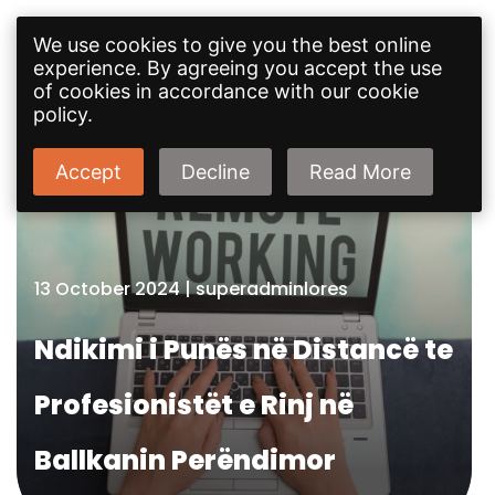
We use cookies to give you the best online
experience. By agreeing you accept the use
of cookies in accordance with our cookie
policy.
Accept
Decline
Read More
13 October 2024
|
superadminlores
Ndikimi i Punës në Distancë te
Profesionistët e Rinj në
Ballkanin Perëndimor