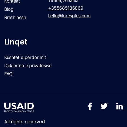
Tirane, Albania
Kontakt
+355685186869
Blog
hello@loresplus.com
Rreth nesh
Linqet
Kushtet e perdorimit
Deklarata e privatësisë
FAQ
All rights reserved