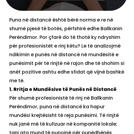
Puna në distancë është bërë norma e re në
shumë pjesë të botës, përfshirë edhe Ballkanin
Perëndimor. Por çfarë do të thotë ky ndryshim
për profesionistët e rinj këtu? Le të analizojmë
ndikimin e punës në distancë në mundësitë e
punësimit për të rinjtë në rajon dhe të shohim si
anët pozitive ashtu edhe sfidat që vijnë bashkë
me të.
1. Rritja e Mundësive të Punës në Distancë
Për shumë profesionistë të rinj në Ballkanin
Perëndimor, puna në distancë ka hapur
mundësi krejtësisht të reja punësimi. Të rinjtë
nuk janë më të kufizuar në kompanitë lokale;
tani ata mund të punojnë për punëdhënës