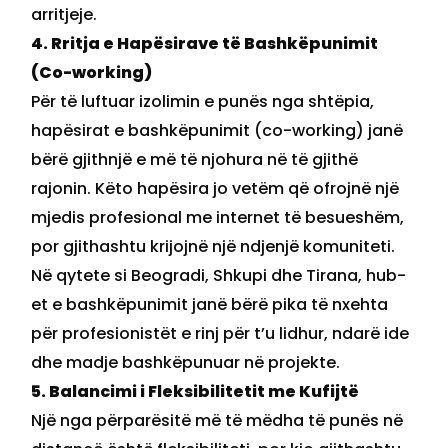
arritjeje.
4. Rritja e Hapësirave të Bashkëpunimit
(Co-working)
Për të luftuar izolimin e punës nga shtëpia,
hapësirat e bashkëpunimit (co-working) janë
bërë gjithnjë e më të njohura në të gjithë
rajonin. Këto hapësira jo vetëm që ofrojnë një
mjedis profesional me internet të besueshëm,
por gjithashtu krijojnë një ndjenjë komuniteti.
Në qytete si Beogradi, Shkupi dhe Tirana, hub-
et e bashkëpunimit janë bërë pika të nxehta
për profesionistët e rinj për t’u lidhur, ndarë ide
dhe madje bashkëpunuar në projekte.
5. Balancimi i Fleksibilitetit me Kufijtë
Një nga përparësitë më të mëdha të punës në