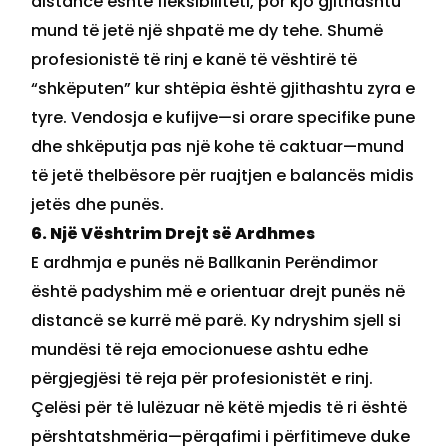
distancë është fleksibiliteti, por kjo gjithashtu
mund të jetë një shpatë me dy tehe. Shumë
profesionistë të rinj e kanë të vështirë të
“shkëputen” kur shtëpia është gjithashtu zyra e
tyre. Vendosja e kufijve—si orare specifike pune
dhe shkëputja pas një kohe të caktuar—mund
të jetë thelbësore për ruajtjen e balancës midis
jetës dhe punës.
6. Një Vështrim Drejt së Ardhmes
E ardhmja e punës në Ballkanin Perëndimor
është padyshim më e orientuar drejt punës në
distancë se kurrë më parë. Ky ndryshim sjell si
mundësi të reja emocionuese ashtu edhe
përgjegjësi të reja për profesionistët e rinj.
Çelësi për të lulëzuar në këtë mjedis të ri është
përshtatshmëria—përqafimi i përfitimeve duke